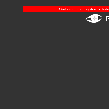
Omlouváme se, systém je bohuž